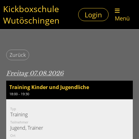
Kickboxschule
Login
Wutöschingen
Menü
Zurück
Freitag 07.08.2026
Training Kinder und Jugendliche
18:00 - 19:30
Typ
Training
Teilnehmer
Jugend, Trainer
Ort