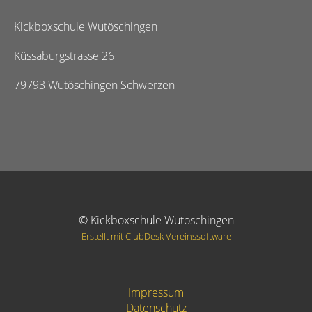
Kickboxschule Wutöschingen
Küssaburgstrasse 26
79793 Wutöschingen Schwerzen
© Kickboxschule Wutöschingen
Erstellt mit ClubDesk Vereinssoftware
Impressum
Datenschutz